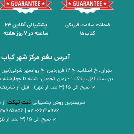
پشتیبانی آنلاین 24
ضمانت سلامت فیزیکی
ساعته در 7 روز هفته
کتاب‌ها
آدرس دفتر مرکز شهر کباب 
بن‌بست اوّل، پلاک 1 - زمان تحویل: شنبه تا 
10 صبح الی 15 (3 بعد از ظهر) - قبل از تشریف آوردن تماس بگیرید
سریعترین روش پشتیبانی
ثبت تیکت
از ط
021-66410976 | 09030925756
10 صبح الی 15 (3 بعد از ظهر)