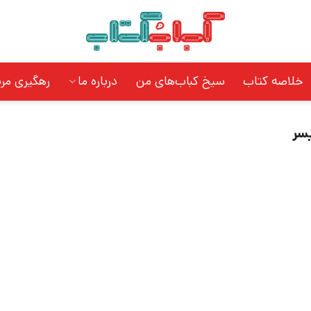
خلاصه کتاب
سیخ کباب‌های من
درباره ما
رهگیری مر
یسر