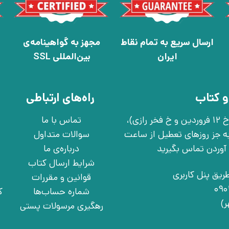
ارسال سریع به تمام نقاط
مجهز به گواهینامه‌ی
ایران
بین‌المللی SSL
و کتاب
راه‌های ارتباطی
تهران، خ انقلاب، خ 12 فروردین، خ روانمهر شرقی(بین خ 12 فروردین و خ فخر رازی)،
تماس با ما
چهارشنبه به جز روزهای تعطیل از ساعت
سوالات متداول
درباره‌ی ما
شرایط ارسال کتاب
ریق پنل کاربری
قوانین و مقررات
شماره حساب‌ها
ک
رهگیری مرسولات پستی