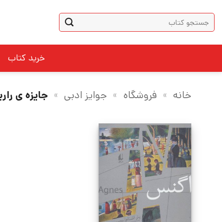
Ski
جستجو
t
برای:
conten
خرید کتاب
خانه
»
فروشگاه
»
جوایز ادبی
»
جایزه ی رار