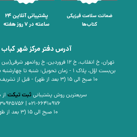
پشتیبانی آنلاین 24
ضمانت سلامت فیزیکی
ساعته در 7 روز هفته
کتاب‌ها
آدرس دفتر مرکز شهر کباب 
بن‌بست اوّل، پلاک 1 - زمان تحویل: شنبه تا 
10 صبح الی 15 (3 بعد از ظهر) - قبل از تشریف آوردن تماس بگیرید
سریعترین روش پشتیبانی
ثبت تیکت
از ط
021-66410976 | 09030925756
10 صبح الی 15 (3 بعد از ظهر)