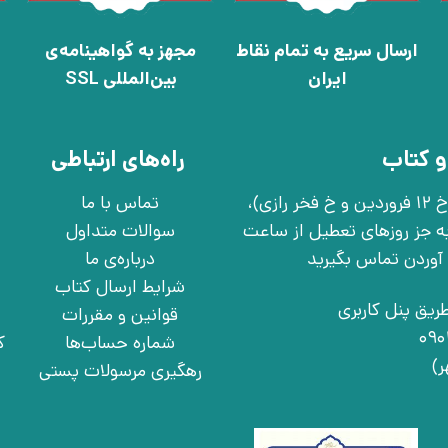
ارسال سریع به تمام نقاط
مجهز به گواهینامه‌ی
ایران
بین‌المللی SSL
و کتاب
راه‌های ارتباطی
تهران، خ انقلاب، خ 12 فروردین، خ روانمهر شرقی(بین خ 12 فروردین و خ فخر رازی)،
تماس با ما
چهارشنبه به جز روزهای تعطیل از ساعت
سوالات متداول
درباره‌ی ما
شرایط ارسال کتاب
ریق پنل کاربری
قوانین و مقررات
شماره حساب‌ها
ک
رهگیری مرسولات پستی