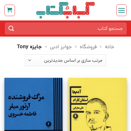
Ski
t
conten
جستجو
برای:
خانه
»
فروشگاه
»
جوایز ادبی
»
جایزه Tony