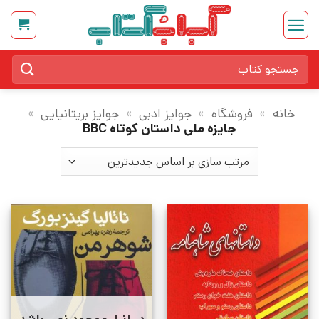
Ski
t
conten
جستجو
برای:
خانه
»
فروشگاه
»
جوایز ادبی
»
جوایز بریتانیایی
»
جایزه ملی داستان کوتاه BBC