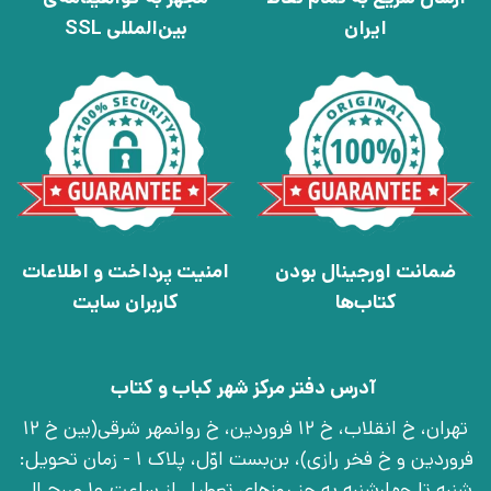
ایران
بین‌المللی SSL
ضمانت اورجینال بودن
امنیت پرداخت و اطلاعات
کتاب‌ها
کاربران سایت
آدرس دفتر مرکز شهر کباب و کتاب
تهران، خ انقلاب، خ 12 فروردین، خ روانمهر شرقی(بین خ 12
فروردین و خ فخر رازی)، بن‌بست اوّل، پلاک 1 - زمان تحویل:
شنبه تا چهارشنبه به جز روزهای تعطیل از ساعت 10 صبح الی