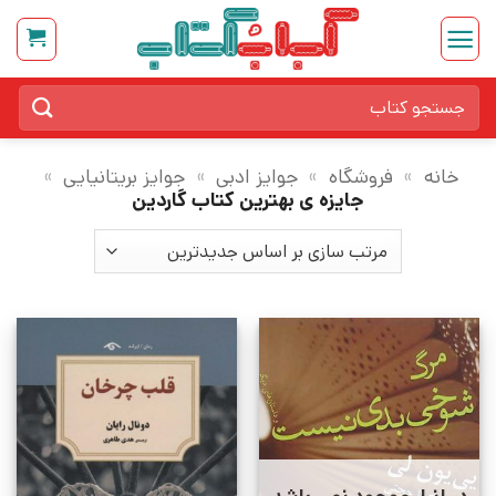
Ski
t
conten
جستجو
برای:
خانه
»
فروشگاه
»
جوایز ادبی
»
جوایز بریتانیایی
»
جایزه ی بهترین کتاب گاردین