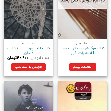
در انبار موجود نمی باشد
ادبیات چین
ادبیات ایرلند
کتاب مرگ شوخی بدی نیست
کتاب قلب چرخان | انتشارات
| انتشارات افراز
دیدآور
قیمت
قیمت
۶۰,۰۰۰
تومان
۴۲,۹۰۰
تومان
اصلی:
فعلی:
۶۰,۰۰۰تومان
۴۲,۹۰۰توم
اطلاعات بیشتر
افزودن به سبد خرید
بود.