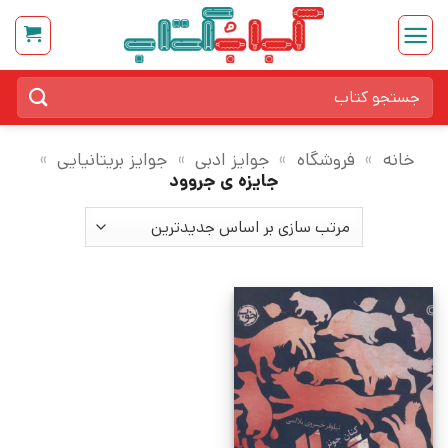
Ski
t
conten
جستجو
برای:
خانه
»
فروشگاه
»
جوایز ادبی
»
جوایز بریتانیایی
»
جایزه ی جروود