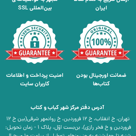
ایران
بین‌المللی SSL
ضمانت اورجینال بودن
امنیت پرداخت و اطلاعات
کتاب‌ها
کاربران سایت
آدرس دفتر مرکز شهر کباب و کتاب
تهران، خ انقلاب، خ 12 فروردین، خ روانمهر شرقی(بین خ 12
فروردین و خ فخر رازی)، بن‌بست اوّل، پلاک 1 - زمان تحویل:
شنبه تا چهارشنبه به جز روزهای تعطیل از ساعت 10 صبح الی