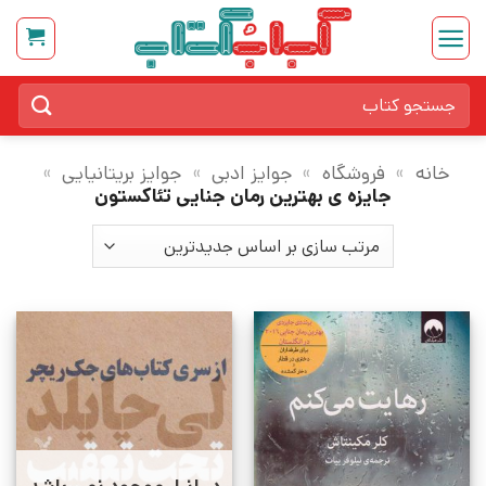
Ski
t
conten
جستجو
برای:
خانه
»
فروشگاه
»
جوایز ادبی
»
جوایز بریتانیایی
»
جایزه ی بهترین رمان جنایی تئاکستون