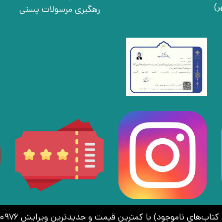
رهگیری مرسولات پستی
اموجود) با کمترین قیمت و جدیدترین ویرایش 02166410976 | 09030925756