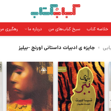
خلاصه کتاب
سیخ کباب‌های من
درباره ما
رهگیری مر
یایی
»
جایزه ی ادبیات داستانی اورنج -بیلیز