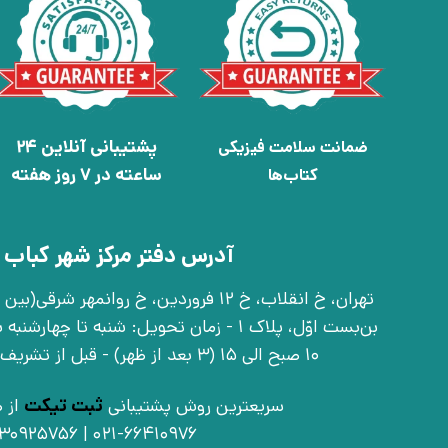
پشتیبانی آنلاین 24
ضمانت سلامت فیزیکی
ساعته در 7 روز هفته
کتاب‌ها
آدرس دفتر مرکز شهر کباب 
بن‌بست اوّل، پلاک 1 - زمان تحویل: شنبه تا 
10 صبح الی 15 (3 بعد از ظهر) - قبل از تشریف آوردن تماس بگیرید
سریعترین روش پشتیبانی
ثبت تیکت
از ط
021-66410976 | 09030925756