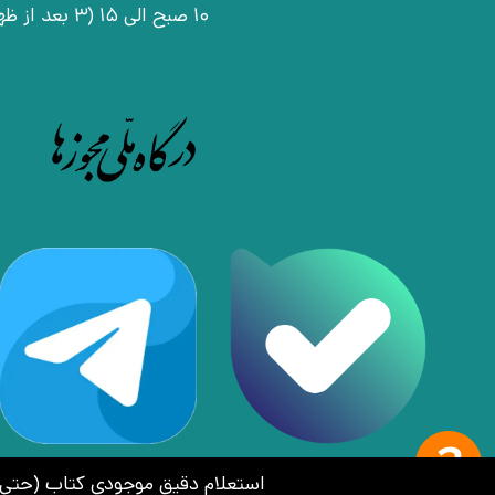
10 صبح الی 15 (3 بعد از ظهر)
استعلام دقیق موجودی کتاب (حتی کتاب‌های ن