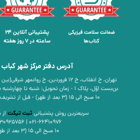
پشتیبانی آنلاین 24
ضمانت سلامت فیزیکی
ساعته در 7 روز هفته
کتاب‌ها
آدرس دفتر مرکز شهر کباب 
بن‌بست اوّل، پلاک 1 - زمان تحویل: شنبه تا 
10 صبح الی 15 (3 بعد از ظهر) - قبل از تشریف آوردن تماس بگیرید
سریعترین روش پشتیبانی
ثبت تیکت
از ط
021-66410976 | 09030925756
10 صبح الی 15 (3 بعد از ظهر)