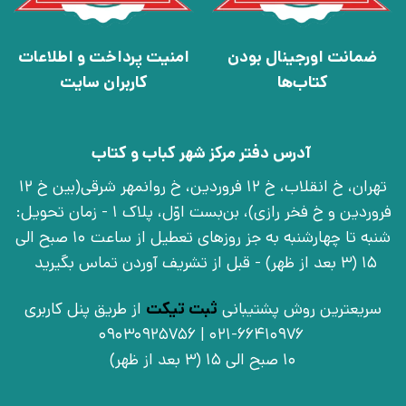
ضمانت اورجینال بودن
امنیت پرداخت و اطلاعات
کتاب‌ها
کاربران سایت
آدرس دفتر مرکز شهر کباب و کتاب
تهران، خ انقلاب، خ 12 فروردین، خ روانمهر شرقی(بین خ 12
فروردین و خ فخر رازی)، بن‌بست اوّل، پلاک 1 - زمان تحویل:
شنبه تا چهارشنبه به جز روزهای تعطیل از ساعت 10 صبح الی
15 (3 بعد از ظهر) - قبل از تشریف آوردن تماس بگیرید
سریعترین روش پشتیبانی
ثبت تیکت
از طریق پنل کاربری
021-66410976 | 09030925756
10 صبح الی 15 (3 بعد از ظهر)