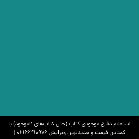
استعلام دقیق موجودی کتاب (حتی کتاب‌های ناموجود) با
کمترین قیمت و جدیدترین ویرایش 02166410976 |