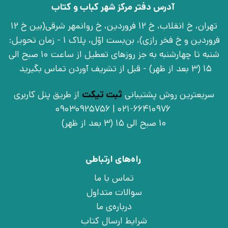
آدرس دفتر مرکز شهر کباب و کتاب
تهران، خ انقلاب، خ 12 فروردین، خ روانمهر شرقی(بین خ 12
فروردین و خ فخر رازی)، بن‌بست اوّل، پلاک 1 - زمان تحویل:
شنبه تا چهارشنبه به جز روزهای تعطیل از ساعت 10 صبح الی
15 (3 بعد از ظهر) - قبل از تشریف آوردن تماس بگیرید
سریعترین روش پشتیبانی
ثبت تیکت
از طریق پنل کاربری
021-66410976 | 09030925756
10 صبح الی 15 (3 بعد از ظهر)
راه‌های ارتباطی
تماس با ما
سوالات متداول
درباره‌ی ما
شرایط ارسال کتاب