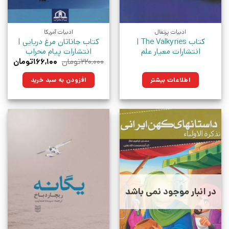
ادبیات پرتغال
ادبیات آمریکا
کتاب The Valkyries |
کتاب جاناتان مرغ دریایی |
انتشارات معیار علم
انتشارات پیام محراب
قیمت
قیمت
۲۲۰,۰۰۰
تومان
۱۶۶,۱۰۰
تومان
اصلی:
فعلی:
۲۲۰,۰۰۰تومان
۱۶۶,۱۰۰تو
اطلاعات بیشتر
افزودن به سبد خرید
بود.
در انبار موجود نمی باشد