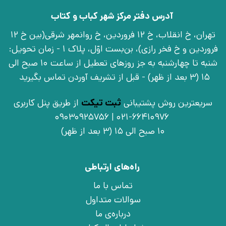
آدرس دفتر مرکز شهر کباب و کتاب
تهران، خ انقلاب، خ 12 فروردین، خ روانمهر شرقی(بین خ 12
فروردین و خ فخر رازی)، بن‌بست اوّل، پلاک 1 - زمان تحویل:
شنبه تا چهارشنبه به جز روزهای تعطیل از ساعت 10 صبح الی
15 (3 بعد از ظهر) - قبل از تشریف آوردن تماس بگیرید
سریعترین روش پشتیبانی
ثبت تیکت
از طریق پنل کاربری
021-66410976 | 09030925756
10 صبح الی 15 (3 بعد از ظهر)
راه‌های ارتباطی
تماس با ما
سوالات متداول
درباره‌ی ما