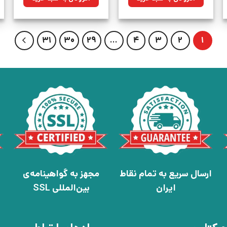
بود.
بود.
31
30
29
…
4
3
2
1
ارسال سریع به تمام نقاط
مجهز به گواهینامه‌ی
ایران
بین‌المللی SSL