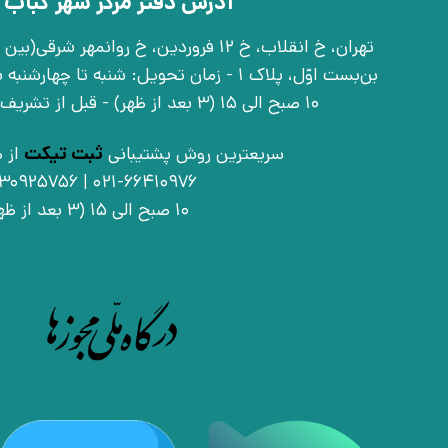
آدرس دفتر مرکز شهر کباب 
بن‌بست اوّل، پلاک 1 - زمان تحویل: شنبه تا 
10 صبح الی 15 (3 بعد از ظهر) - قبل از تشریف آوردن تماس بگیرید
سریعترین روش پشتیبانی
ثبت تیکت
از ط
021-66410976 | 09030925756
10 صبح الی 15 (3 بعد از ظهر)