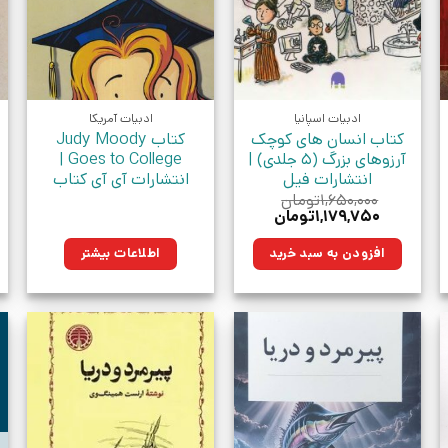
ادبیات اسپانیا
ادبیات آمریکا
کتاب انسان های کوچک
کتاب Judy Moody
آرزوهای بزرگ (5 جلدی) |
Goes to College |
انتشارات فیل
انتشارات آی آی کتاب
۱,۶۵۰,۰۰۰
تومان
قیمت
قیمت
۱,۱۷۹,۷۵۰
تومان
اصلی:
فعلی:
تومان.
۱,۶۵۰,۰۰۰تومان
۱,۱۷۹,۷۵۰تومان.
افزودن به سبد خرید
اطلاعات بیشتر
بود.