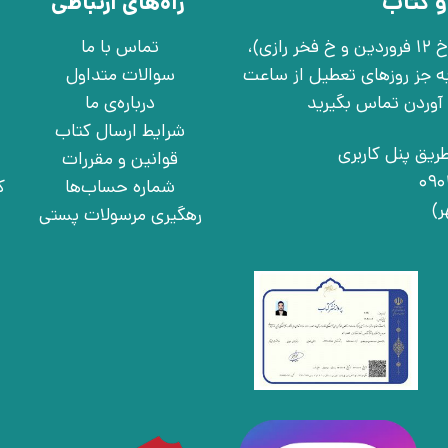
و کتاب
راه‌های ارتباطی
تهران، خ انقلاب، خ 12 فروردین، خ روانمهر شرقی(بین خ 12 فروردین و خ فخر رازی)،
تماس با ما
چهارشنبه به جز روزهای تعطیل از ساعت
سوالات متداول
درباره‌ی ما
شرایط ارسال کتاب
ریق پنل کاربری
قوانین و مقررات
شماره حساب‌ها
ک
رهگیری مرسولات پستی