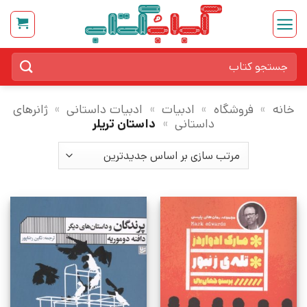
Ski
t
conten
جستجو
برای:
خانه
»
فروشگاه
»
ادبیات
»
ادبیات داستانی
»
ژانرهای
داستانی
»
داستان تریلر