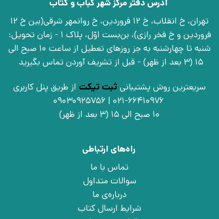
آدرس دفتر مرکز شهر کباب و کتاب
تهران، خ انقلاب، خ 12 فروردین، خ روانمهر شرقی(بین خ 12
فروردین و خ فخر رازی)، بن‌بست اوّل، پلاک 1 - زمان تحویل:
شنبه تا چهارشنبه به جز روزهای تعطیل از ساعت 10 صبح الی
15 (3 بعد از ظهر) - قبل از تشریف آوردن تماس بگیرید
سریعترین روش پشتیبانی
ثبت تیکت
از طریق پنل کاربری
021-66410976 | 09030925756
10 صبح الی 15 (3 بعد از ظهر)
راه‌های ارتباطی
تماس با ما
سوالات متداول
درباره‌ی ما
شرایط ارسال کتاب