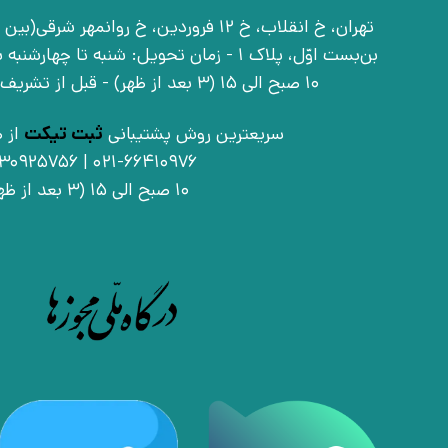
بن‌بست اوّل، پلاک 1 - زمان تحویل: شنبه تا 
10 صبح الی 15 (3 بعد از ظهر) - قبل از تشریف آوردن تماس بگیرید
سریعترین روش پشتیبانی
ثبت تیکت
از ط
021-66410976 | 09030925756
10 صبح الی 15 (3 بعد از ظهر)