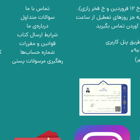
تهران، خ انقلاب، خ 12 فروردین، خ روانمهر شرقی(بین خ 12 فروردین و خ فخر رازی)،
تماس با ما
چهارشنبه به جز روزهای تعطیل از ساعت
سوالات متداول
درباره‌ی ما
شرایط ارسال کتاب
ریق پنل کاربری
قوانین و مقررات
شماره حساب‌ها
ک
رهگیری مرسولات پستی