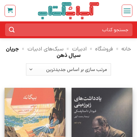
Ski
t
conten
جستجو
برای:
خانه
»
فروشگاه
»
ادبیات
»
سبک‌های ادبیات
»
جریان
سیال ذهن