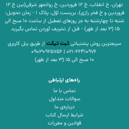
تهران، خ انقلاب، خ 12 فروردین، خ روانمهر شرقی(بین خ 12
فروردین و خ فخر رازی)، بن‌بست اوّل، پلاک 1 - زمان تحویل:
شنبه تا چهارشنبه به جز روزهای تعطیل از ساعت 10 صبح الی
15 (3 بعد از ظهر) - قبل از تشریف آوردن تماس بگیرید
سریعترین روش پشتیبانی
ثبت تیکت
از طریق پنل کاربری
021-66410976 | 09030925756
10 صبح الی 15 (3 بعد از ظهر)
راه‌های ارتباطی
تماس با ما
سوالات متداول
درباره‌ی ما
شرایط ارسال کتاب
قوانین و مقررات