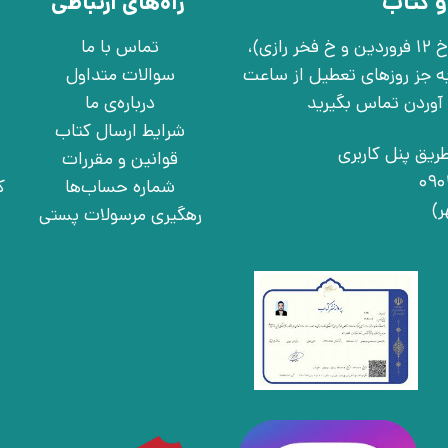
و کتاب
راه‌های ارتباطی
تهران، خ انقلاب، خ 12 فروردین، خ روانمهر شرقی(بین خ 12 فروردین و خ فخر رازی)،
تماس با ما
چهارشنبه به جز روزهای تعطیل از ساعت
سوالات متداول
درباره‌ی ما
شرایط ارسال کتاب
ریق پنل کاربری
قوانین و مقررات
شماره حساب‌ها
ک
رهگیری مرسولات پستی