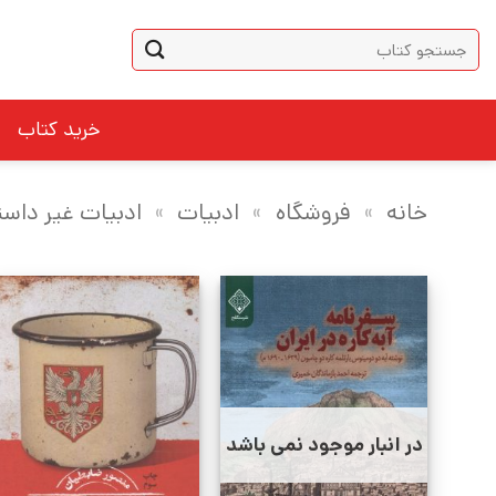
Ski
جستجو
t
برای:
conten
خرید کتاب
خانه
»
فروشگاه
»
ادبیات
»
ادبیات غیر داست
در انبار موجود نمی باشد