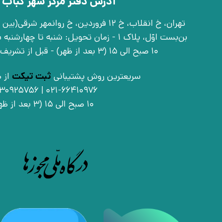
آدرس دفتر مرکز شهر کباب 
بن‌بست اوّل، پلاک 1 - زمان تحویل: شنبه تا 
10 صبح الی 15 (3 بعد از ظهر) - قبل از تشریف آوردن تماس بگیرید
سریعترین روش پشتیبانی
ثبت تیکت
از ط
021-66410976 | 09030925756
10 صبح الی 15 (3 بعد از ظهر)