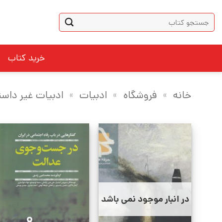
Ski
جستجو
t
برای:
conten
خرید کتاب
خانه
»
فروشگاه
»
ادبیات
»
ادبیات غیر داست
در انبار موجود نمی باشد