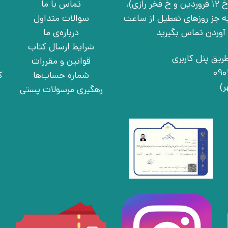
تهران، خ انقلاب، خ 12 فروردین، خ روانمهر شرقی(بین خ 12 فروردین و خ فخر رازی)،
تماس با ما
چهارشنبه به جز روزهای تعطیل از ساعت
سوالات متداول
درباره‌ی ما
شرایط ارسال کتاب
ریق پنل کاربری
قوانین و مقررات
شماره حساب‌ها
ک
رهگیری مرسولات پستی