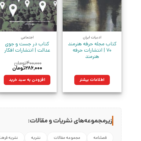
ادبیات ایران
اجتماعی
کتاب مجله حرفه هنرمند
کتاب در جست و جوی
70 | انتشارات حرفه
عدالت | انتشارات افکار
هنرمند
۴۰۰,۰۰۰
تومان
قیمت
قیمت
۲۸۶,۰۰۰
تومان
اصلی:
فعلی:
۴۰۰,۰۰۰تومان
۲۸۶,۰۰۰توما
اطلاعات بیشتر
افزودن به سبد خرید
بود.
زیرمجموعه‌های نشریات و مقالات:
فصلنامه
مجموعه مقالات
نشریه
نشریه فرهن