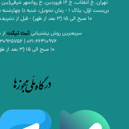
بن‌بست اوّل، پلاک 1 - زمان تحویل: شنبه تا 
10 صبح الی 15 (3 بعد از ظهر) - قبل از تشریف آوردن تماس بگیرید
سریعترین روش پشتیبانی
ثبت تیکت
از ط
021-66410976 | 09030925756
10 صبح الی 15 (3 بعد از ظهر)