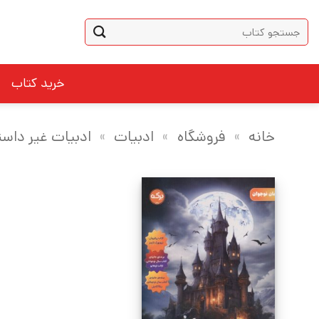
Ski
جستجو
t
برای:
conten
خرید کتاب
خانه
»
فروشگاه
»
ادبیات
»
ادبیات غیر داست