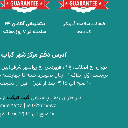
پشتیبانی آنلاین 24
ضمانت سلامت فیزیکی
ساعته در 7 روز هفته
کتاب‌ها
آدرس دفتر مرکز شهر کباب 
بن‌بست اوّل، پلاک 1 - زمان تحویل: شنبه تا 
10 صبح الی 15 (3 بعد از ظهر) - قبل از تشریف آوردن تماس بگیرید
سریعترین روش پشتیبانی
ثبت تیکت
از ط
021-66410976 | 09030925756
10 صبح الی 15 (3 بعد از ظهر)