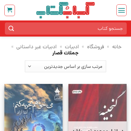
Ski
t
conten
جستجو
برای:
خانه
»
فروشگاه
»
ادبیات
»
ادبیات غیر داستانی
»
جملات قصار