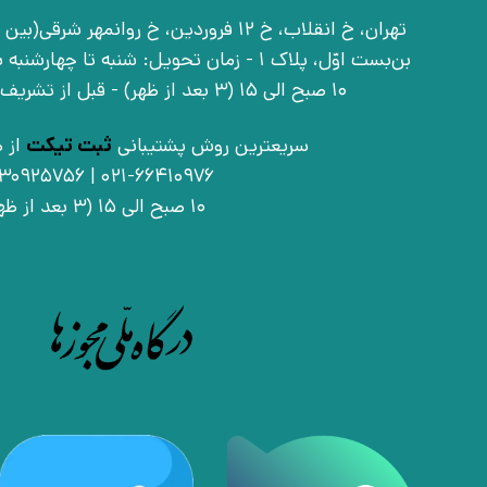
بن‌بست اوّل، پلاک 1 - زمان تحویل: شنبه تا 
10 صبح الی 15 (3 بعد از ظهر) - قبل از تشریف آوردن تماس بگیرید
سریعترین روش پشتیبانی
ثبت تیکت
از ط
021-66410976 | 09030925756
10 صبح الی 15 (3 بعد از ظهر)