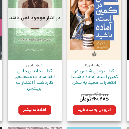
در انبار موجود نمی باشد
ادبیات آمریکا
ادبیات ایران
کتاب وقتی شانس در
کتاب خاندان جلیل
کمین است، آماده باشید |
القدرسادات مشعشعی
انتشارات مجید به سخن
کلاردشت | انتشارات
ابریشمی
۳۴۵,۰۰۰
تومان
قیمت
قیمت
۲۶۰,۴۷۵
تومان
اصلی:
فعلی:
ومان.
۳۴۵,۰۰۰تومان
۲۶۰,۴۷۵تومان.
افزودن به سبد خرید
اطلاعات بیشتر
بود.