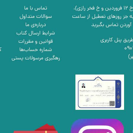
تهران، خ انقلاب، خ 12 فروردین، خ روانمهر شرقی(بین خ 12 فروردین و خ فخر رازی)،
تماس با ما
چهارشنبه به جز روزهای تعطیل از ساعت
سوالات متداول
درباره‌ی ما
شرایط ارسال کتاب
ریق پنل کاربری
قوانین و مقررات
شماره حساب‌ها
ک
رهگیری مرسولات پستی