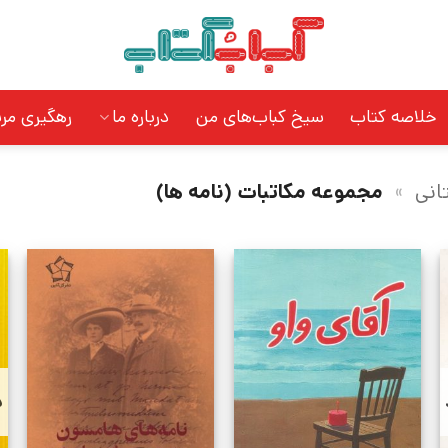
خلاصه کتاب
سیخ کباب‌های من
درباره ما
رهگیری مر
انی
»
مجموعه مکاتبات (نامه ها)
د