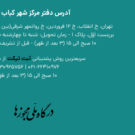
آدرس دفتر مرکز شهر کباب 
بن‌بست اوّل، پلاک 1 - زمان تحویل: شنبه تا 
10 صبح الی 15 (3 بعد از ظهر) - قبل از تشریف آوردن تماس بگیرید
سریعترین روش پشتیبانی
ثبت تیکت
از ط
021-66410976 | 09030925756
10 صبح الی 15 (3 بعد از ظهر)