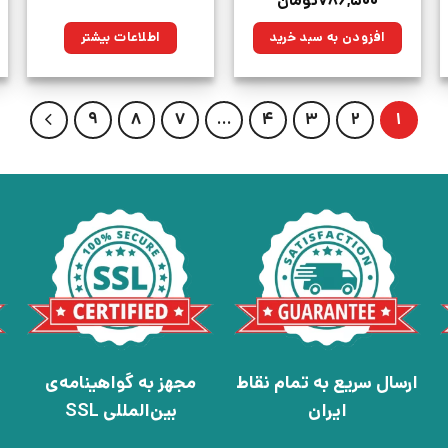
۷۸۶,۵۰۰
تومان
اصلی:
فعلی:
۱,۱۰۰,۰۰۰تومان
۷۸۶,۵۰۰تومان.
افزودن به سبد خرید
اطلاعات بیشتر
بود.
9
8
7
…
4
3
2
1
ارسال سریع به تمام نقاط
مجهز به گواهینامه‌ی
ایران
بین‌المللی SSL