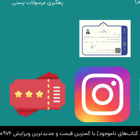
رهگیری مرسولات پستی
اموجود) با کمترین قیمت و جدیدترین ویرایش 02166410976 | 09030925756