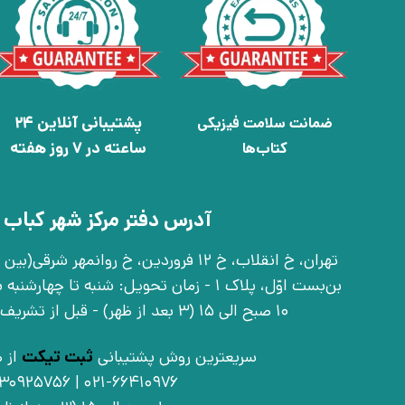
پشتیبانی آنلاین 24
ضمانت سلامت فیزیکی
ساعته در 7 روز هفته
کتاب‌ها
آدرس دفتر مرکز شهر کباب 
بن‌بست اوّل، پلاک 1 - زمان تحویل: شنبه تا 
10 صبح الی 15 (3 بعد از ظهر) - قبل از تشریف آوردن تماس بگیرید
سریعترین روش پشتیبانی
ثبت تیکت
از ط
021-66410976 | 09030925756