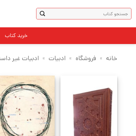
Ski
جستجو
t
برای:
conten
خرید کتاب
خانه
»
فروشگاه
»
ادبیات
»
ادبیات غیر داست