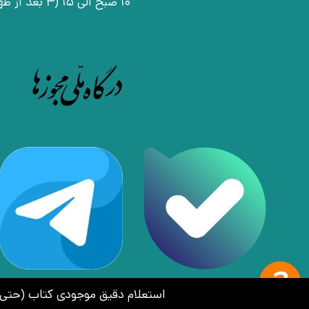
10 صبح الی 15 (3 بعد از ظهر)
استعلام دقیق موجودی کتاب (حتی کتاب‌های ن