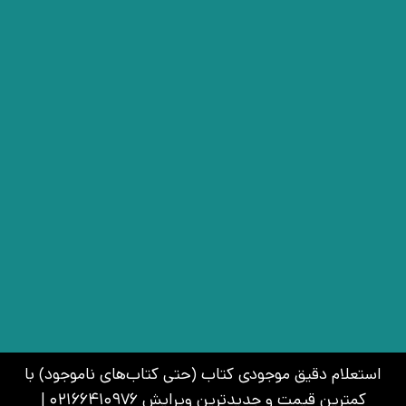
استعلام دقیق موجودی کتاب (حتی کتاب‌های ناموجود) با
کمترین قیمت و جدیدترین ویرایش 02166410976 |