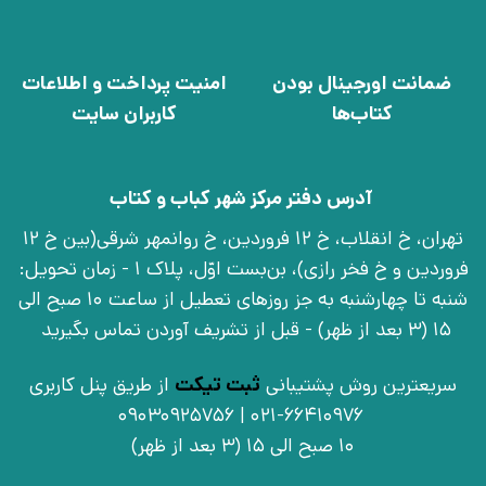
ضمانت اورجینال بودن
امنیت پرداخت و اطلاعات
کتاب‌ها
کاربران سایت
آدرس دفتر مرکز شهر کباب و کتاب
تهران، خ انقلاب، خ 12 فروردین، خ روانمهر شرقی(بین خ 12
فروردین و خ فخر رازی)، بن‌بست اوّل، پلاک 1 - زمان تحویل:
شنبه تا چهارشنبه به جز روزهای تعطیل از ساعت 10 صبح الی
15 (3 بعد از ظهر) - قبل از تشریف آوردن تماس بگیرید
سریعترین روش پشتیبانی
ثبت تیکت
از طریق پنل کاربری
021-66410976 | 09030925756
10 صبح الی 15 (3 بعد از ظهر)