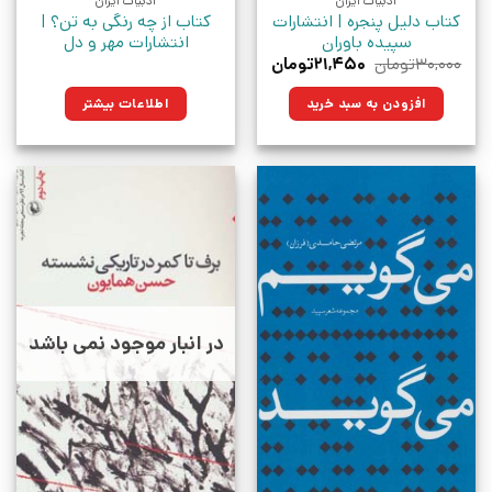
ادبیات ایران
ادبیات ایران
کتاب دلیل پنجره | انتشارات
کتاب از چه رنگی به تن؟ |
سپیده باوران
انتشارات مهر و دل
قیمت
قیمت
۳۰,۰۰۰
تومان
۲۱,۴۵۰
تومان
اصلی:
فعلی:
۳۰,۰۰۰تومان
۲۱,۴۵۰تومان.
افزودن به سبد خرید
اطلاعات بیشتر
بود.
در انبار موجود نمی باشد