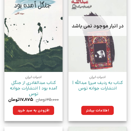
در انبار موجود نمی باشد
ادبیات ایران
ادبیات ایران
کتاب به ردیف میرزا عبدالله |
کتاب عبدالقادری از جنگل
انتشارات جوانه توس
آمده بود | انتشارات جوانه
توس
قیمت
قیمت
۲۵,۰۰۰
تومان
۱۷,۸۷۵
تومان
اصلی:
فعلی:
۲۵,۰۰۰تومان
۱۷,۸۷۵تو
اطلاعات بیشتر
افزودن به سبد خرید
بود.