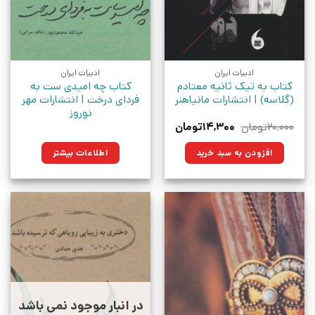
ادبیات ایران
ادبیات ایران
کتاب به تیک ثانیه معتادم
کتاب چه امیدی ست به
(گلاسه) | انتشارات مانیاهنر
فردای درخت | انتشارات مهر
نوروز
قیمت
قیمت
۲۰,۰۰۰
تومان
۱۴,۳۰۰
تومان
اصلی:
فعلی:
۲۰,۰۰۰تومان
۱۴,۳۰۰تومان.
افزودن به سبد خرید
اطلاعات بیشتر
بود.
در انبار موجود نمی باشد