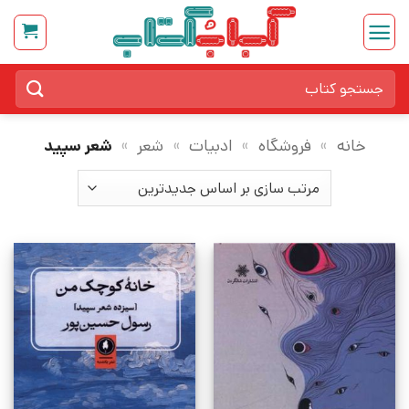
Ski
t
conten
جستجو
برای:
خانه
»
فروشگاه
»
ادبیات
»
شعر
»
شعر سپید