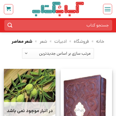
Ski
t
conten
جستجو
برای:
خانه
»
فروشگاه
»
ادبیات
»
شعر
»
شعر معاصر
در انبار موجود نمی باشد