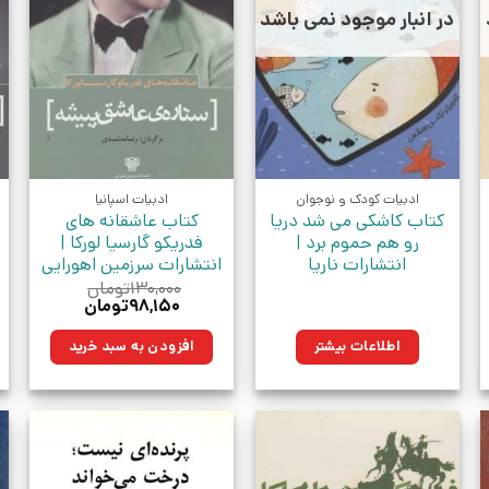
در انبار موجود نمی باشد
ادبیات کودک و نوجوان
ادبیات اسپانیا
کتاب کاشکی می شد دریا
کتاب عاشقانه های
رو هم حموم برد |
فدریکو گارسیا لورکا |
انتشارات ناریا
انتشارات سرزمین اهورایی
۱۳۰,۰۰۰
تومان
قیمت
قیمت
۹۸,۱۵۰
تومان
اصلی:
فعلی:
۱۳۰,۰۰۰تومان
۹۸,۱۵۰تومان.
اطلاعات بیشتر
افزودن به سبد خرید
بود.