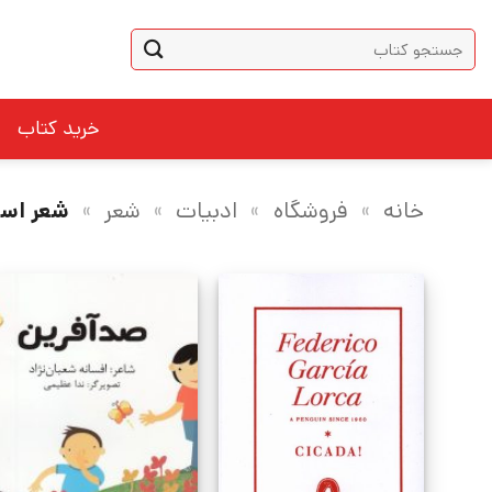
Ski
جستجو
t
برای:
conten
خرید کتاب
خانه
»
فروشگاه
»
ادبیات
»
شعر
»
شعر اسپ