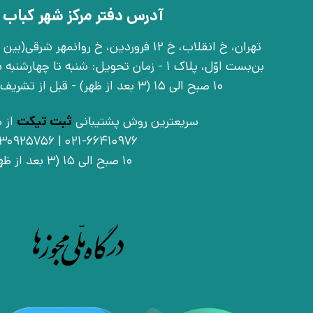
آدرس دفتر مرکز شهر کباب 
بن‌بست اوّل، پلاک 1 - زمان تحویل: شنبه تا 
10 صبح الی 15 (3 بعد از ظهر) - قبل از تشریف آوردن تماس بگیرید
سریعترین روش پشتیبانی
ثبت تیکت
از ط
021-66410976 | 09030925756
10 صبح الی 15 (3 بعد از ظهر)