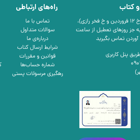
و کتاب
راه‌های ارتباطی
تهران، خ انقلاب، خ 12 فروردین، خ روانمهر شرقی(بین خ 12 فروردین و خ فخر رازی)،
تماس با ما
چهارشنبه به جز روزهای تعطیل از ساعت
سوالات متداول
درباره‌ی ما
شرایط ارسال کتاب
ریق پنل کاربری
قوانین و مقررات
شماره حساب‌ها
ک
رهگیری مرسولات پستی