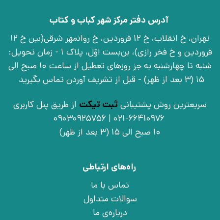
آدرس دفتر مرکز شهر کباب و کتاب
تهران، خ انقلاب، خ 12 فروردین، خ روانمهر شرقی(بین خ 12
فروردین و خ فخر رازی)، بن‌بست اوّل، پلاک 1 - زمان تحویل:
شنبه تا چهارشنبه به جز روزهای تعطیل از ساعت 10 صبح الی
15 (3 بعد از ظهر) - قبل از تشریف آوردن تماس بگیرید
سریعترین روش پشتیبانی
ثبت تیکت
از طریق پنل کاربری
021-66410976 | 09030925756
10 صبح الی 15 (3 بعد از ظهر)
راه‌های ارتباطی
تماس با ما
سوالات متداول
درباره‌ی ما