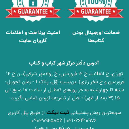
ضمانت اورجینال بودن
امنیت پرداخت و اطلاعات
کتاب‌ها
کاربران سایت
آدرس دفتر مرکز شهر کباب و کتاب
تهران، خ انقلاب، خ 12 فروردین، خ روانمهر شرقی(بین خ 12
فروردین و خ فخر رازی)، بن‌بست اوّل، پلاک 1 - زمان تحویل:
شنبه تا چهارشنبه به جز روزهای تعطیل از ساعت 10 صبح الی
15 (3 بعد از ظهر) - قبل از تشریف آوردن تماس بگیرید
سریعترین روش پشتیبانی
ثبت تیکت
از طریق پنل کاربری
021-66410976 | 09030925756
10 صبح الی 15 (3 بعد از ظهر)