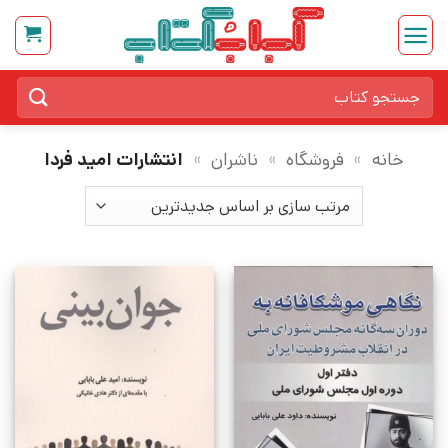
Ski
t
conten
جستجو
برای:
خانه
»
فروشگاه
»
ناشران
»
انتشارات امید فردا