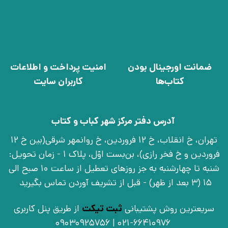
ضمانت اورجینال بودن
امنیت پرداخت و اطلاعات
کتاب‌ها
کاربران سایت
آدرس دفتر مرکز شهر کباب و کتاب
تهران، خ انقلاب، خ 12 فروردین، خ روانمهر شرقی(بین خ 12
فروردین و خ فخر رازی)، بن‌بست اوّل، پلاک 1 - زمان تحویل:
شنبه تا چهارشنبه به جز روزهای تعطیل از ساعت 10 صبح الی
15 (3 بعد از ظهر) - قبل از تشریف آوردن تماس بگیرید
سریعترین روش پشتیبانی
ثبت تیکت
از طریق پنل کاربری
021-66410976 | 09030925756