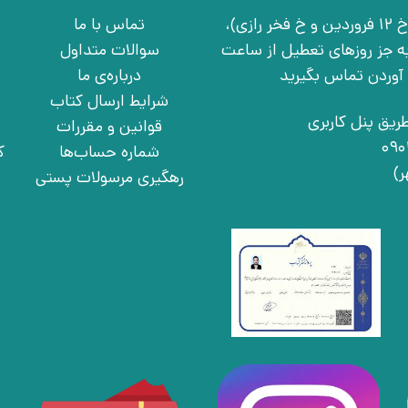
تهران، خ انقلاب، خ 12 فروردین، خ روانمهر شرقی(بین خ 12 فروردین و خ فخر رازی)،
تماس با ما
چهارشنبه به جز روزهای تعطیل از ساعت
سوالات متداول
درباره‌ی ما
شرایط ارسال کتاب
ریق پنل کاربری
قوانین و مقررات
شماره حساب‌ها
ک
رهگیری مرسولات پستی