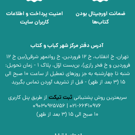
ضمانت اورجینال بودن
امنیت پرداخت و اطلاعات
کتاب‌ها
کاربران سایت
آدرس دفتر مرکز شهر کباب و کتاب
تهران، خ انقلاب، خ 12 فروردین، خ روانمهر شرقی(بین خ 12
فروردین و خ فخر رازی)، بن‌بست اوّل، پلاک 1 - زمان تحویل:
شنبه تا چهارشنبه به جز روزهای تعطیل از ساعت 10 صبح الی
15 (3 بعد از ظهر) - قبل از تشریف آوردن تماس بگیرید
سریعترین روش پشتیبانی
ثبت تیکت
از طریق پنل کاربری
021-66410976 | 09030925756
10 صبح الی 15 (3 بعد از ظهر)