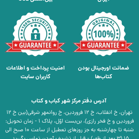
ضمانت اورجینال بودن
امنیت پرداخت و اطلاعات
کتاب‌ها
کاربران سایت
آدرس دفتر مرکز شهر کباب و کتاب
تهران، خ انقلاب، خ 12 فروردین، خ روانمهر شرقی(بین خ 12
فروردین و خ فخر رازی)، بن‌بست اوّل، پلاک 1 - زمان تحویل:
شنبه تا چهارشنبه به جز روزهای تعطیل از ساعت 10 صبح الی
15 (3 بعد از ظهر) - قبل از تشریف آوردن تماس بگیرید