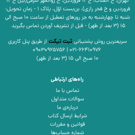
تهران، خ انقلاب، خ 12 فروردین، خ روانمهر شرقی(بین خ 12
فروردین و خ فخر رازی)، بن‌بست اوّل، پلاک 1 - زمان تحویل:
شنبه تا چهارشنبه به جز روزهای تعطیل از ساعت 10 صبح الی
15 (3 بعد از ظهر) - قبل از تشریف آوردن تماس بگیرید
سریعترین روش پشتیبانی
ثبت تیکت
از طریق پنل کاربری
021-66410976 | 09030925756
10 صبح الی 15 (3 بعد از ظهر)
راه‌های ارتباطی
تماس با ما
سوالات متداول
درباره‌ی ما
شرایط ارسال کتاب
قوانین و مقررات
شماره حساب‌ها