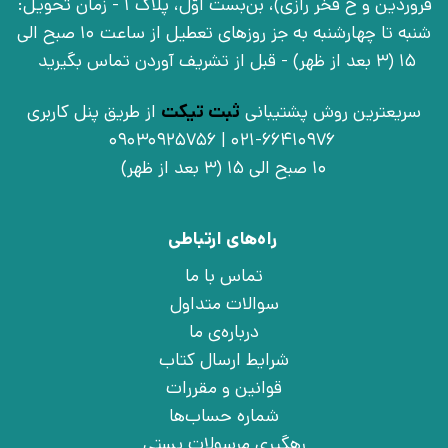
فروردین و خ فخر رازی)، بن‌بست اوّل، پلاک 1 - زمان تحویل:
شنبه تا چهارشنبه به جز روزهای تعطیل از ساعت 10 صبح الی
15 (3 بعد از ظهر) - قبل از تشریف آوردن تماس بگیرید
سریعترین روش پشتیبانی
ثبت تیکت
از طریق پنل کاربری
021-66410976 | 09030925756
10 صبح الی 15 (3 بعد از ظهر)
راه‌های ارتباطی
تماس با ما
سوالات متداول
درباره‌ی ما
شرایط ارسال کتاب
قوانین و مقررات
شماره حساب‌ها
رهگیری مرسولات پستی