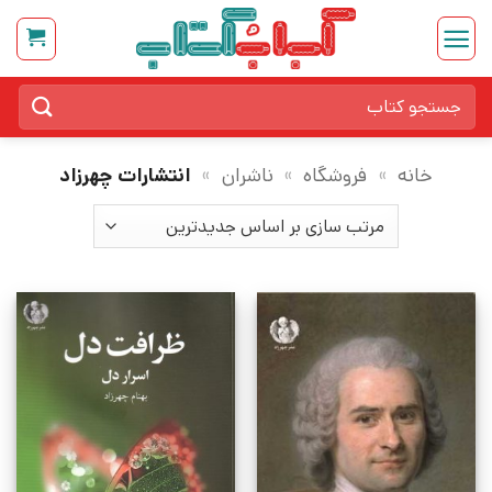
Ski
t
conten
جستجو
برای:
خانه
»
فروشگاه
»
ناشران
»
انتشارات چهرزاد