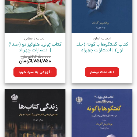
ادبیات آلمان
ادبیات داستانی
کتاب گفتگوها با گوته (جلد
کتاب ژولی: هلوئیز نو (جلد1)
اول) | انتشارات چهرزاد
| انتشارات چهرزاد
۲,۴۵۰,۰۰۰
تومان
قیمت
قیمت
۱,۷۵۱,۷۵۰
تومان
اصلی:
فعلی:
۲,۴۵۰,۰۰۰تومان
۱,۷۵۱,۷۵۰تومان.
اطلاعات بیشتر
افزودن به سبد خرید
بود.