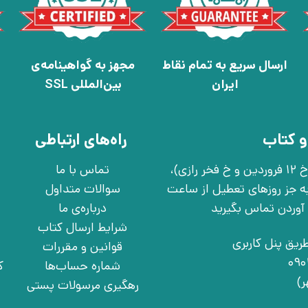
ارسال سریع به تمام نقاط
مجهز به گواهینامه‌ی
ایران
بین‌المللی SSL
و کتاب
راه‌های ارتباطی
تهران، خ انقلاب، خ 12 فروردین، خ روانمهر شرقی(بین خ 12 فروردین و خ فخر رازی)،
تماس با ما
چهارشنبه به جز روزهای تعطیل از ساعت
سوالات متداول
درباره‌ی ما
شرایط ارسال کتاب
ریق پنل کاربری
قوانین و مقررات
شماره حساب‌ها
ک
رهگیری مرسولات پستی