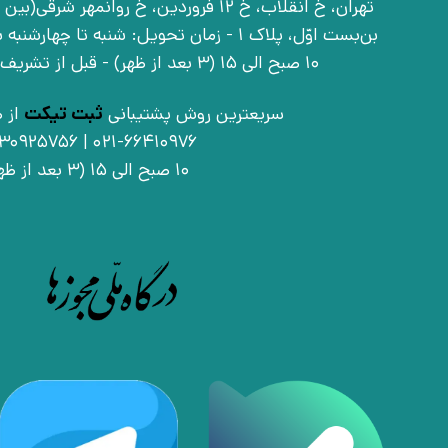
بن‌بست اوّل، پلاک 1 - زمان تحویل: شنبه تا 
10 صبح الی 15 (3 بعد از ظهر) - قبل از تشریف آوردن تماس بگیرید
سریعترین روش پشتیبانی
ثبت تیکت
از ط
021-66410976 | 09030925756
10 صبح الی 15 (3 بعد از ظهر)