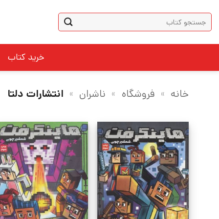
Ski
جستجو
t
برای:
conten
خرید کتاب
خانه
»
فروشگاه
»
ناشران
»
انتشارات دلتا