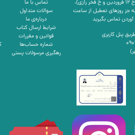
تهران، خ انقلاب، خ 12 فروردین، خ روانمهر شرقی(بین خ 12 فروردین و خ فخر رازی)،
تماس با ما
چهارشنبه به جز روزهای تعطیل از ساعت
سوالات متداول
درباره‌ی ما
شرایط ارسال کتاب
ریق پنل کاربری
قوانین و مقررات
شماره حساب‌ها
ک
رهگیری مرسولات پستی