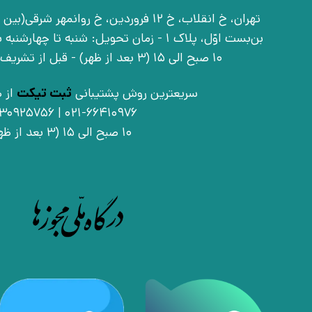
بن‌بست اوّل، پلاک 1 - زمان تحویل: شنبه تا 
10 صبح الی 15 (3 بعد از ظهر) - قبل از تشریف آوردن تماس بگیرید
سریعترین روش پشتیبانی
ثبت تیکت
از ط
021-66410976 | 09030925756
10 صبح الی 15 (3 بعد از ظهر)