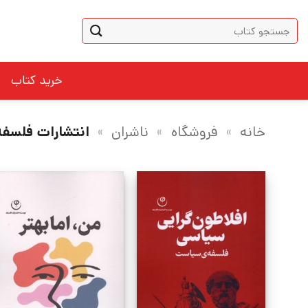
Ski
جستجو
t
برای:
conten
خرید کتاب
خانه
»
فروشگاه
»
ناشران
»
انتشارات فلسفه