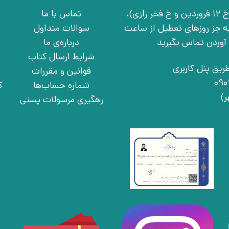
تهران، خ انقلاب، خ 12 فروردین، خ روانمهر شرقی(بین خ 12 فروردین و خ فخر رازی)،
تماس با ما
چهارشنبه به جز روزهای تعطیل از ساعت
سوالات متداول
درباره‌ی ما
شرایط ارسال کتاب
ریق پنل کاربری
قوانین و مقررات
شماره حساب‌ها
ک
رهگیری مرسولات پستی