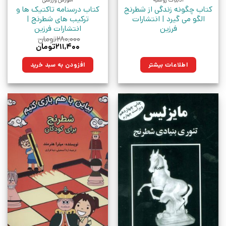
ادبیات روسیه
آموزش ورزشی
کتاب چگونه زندگی از شطرنج
کتاب درسنامه تاکتیک ها و
الگو می گیرد | انتشارات
ترکیب های شطرنج |
فرزین
انتشارات فرزین
۲۸۰,۰۰۰
تومان
قیمت
قیمت
۲۱۱,۴۰۰
تومان
اصلی:
فعلی:
۲۸۰,۰۰۰تومان
۲۱۱,۴۰۰تومان.
اطلاعات بیشتر
افزودن به سبد خرید
بود.