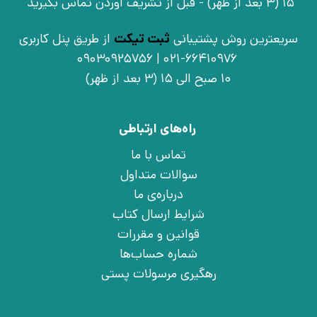
15 (3 بعد از ظهر) - قبل از تشریف آوردن تماس بگیرید
سریعترین روش پشتیبانی
ثبت تیکت
از طریق پنل کاربری
021-66410976 | 09030925756
10 صبح الی 15 (3 بعد از ظهر)
راه‌های ارتباطی
تماس با ما
سوالات متداول
درباره‌ی ما
شرایط ارسال کتاب
قوانین و مقررات
شماره حساب‌ها
رهگیری مرسولات پستی