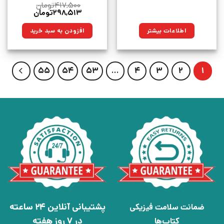
۴۱۷,۵۰۰
تومان
قیمت
قیمت
۲۹۸,۵۱۳
تومان
اصلی:
فعلی:
۴۱۷,۵۰۰تومان
۲۹۸,۵۱۳تومان.
اطلاعات بیشتر
افزودن به سبد خرید
بود.
55
54
53
…
4
3
2
1
پشتیبانی آنلاین 24 ساعته
ضمانت سلامت فیزیکی
در 7 روز هفته
کتاب‌ها