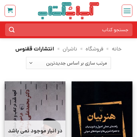
Ski
t
conten
جستجو
برای:
خانه
»
فروشگاه
»
ناشران
»
انتشارات ققنوس
در انبار موجود نمی باشد