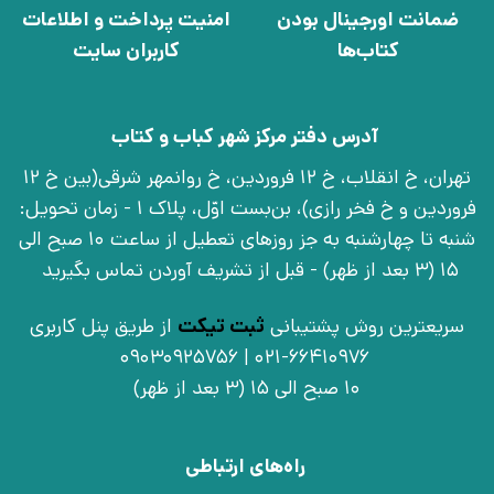
ضمانت اورجینال بودن
امنیت پرداخت و اطلاعات
کتاب‌ها
کاربران سایت
آدرس دفتر مرکز شهر کباب و کتاب
تهران، خ انقلاب، خ 12 فروردین، خ روانمهر شرقی(بین خ 12
فروردین و خ فخر رازی)، بن‌بست اوّل، پلاک 1 - زمان تحویل:
شنبه تا چهارشنبه به جز روزهای تعطیل از ساعت 10 صبح الی
15 (3 بعد از ظهر) - قبل از تشریف آوردن تماس بگیرید
سریعترین روش پشتیبانی
ثبت تیکت
از طریق پنل کاربری
021-66410976 | 09030925756
10 صبح الی 15 (3 بعد از ظهر)
راه‌های ارتباطی