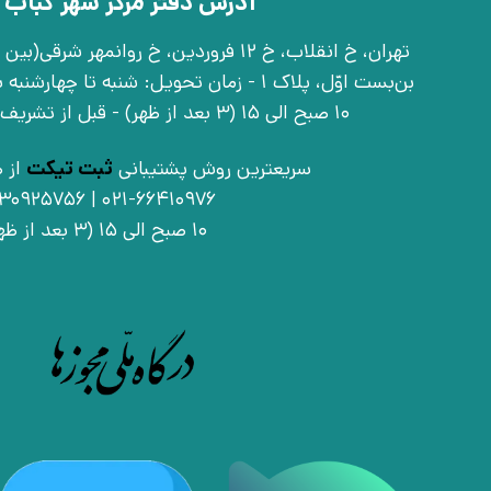
آدرس دفتر مرکز شهر کباب 
بن‌بست اوّل، پلاک 1 - زمان تحویل: شنبه تا 
10 صبح الی 15 (3 بعد از ظهر) - قبل از تشریف آوردن تماس بگیرید
سریعترین روش پشتیبانی
ثبت تیکت
از ط
021-66410976 | 09030925756
10 صبح الی 15 (3 بعد از ظهر)