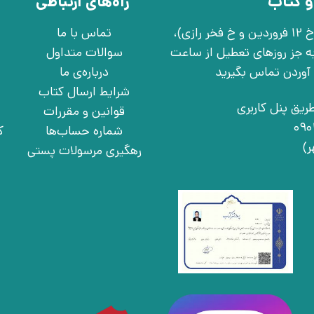
و کتاب
راه‌های ارتباطی
تهران، خ انقلاب، خ 12 فروردین، خ روانمهر شرقی(بین خ 12 فروردین و خ فخر رازی)،
تماس با ما
چهارشنبه به جز روزهای تعطیل از ساعت
سوالات متداول
درباره‌ی ما
شرایط ارسال کتاب
ریق پنل کاربری
قوانین و مقررات
شماره حساب‌ها
ک
رهگیری مرسولات پستی