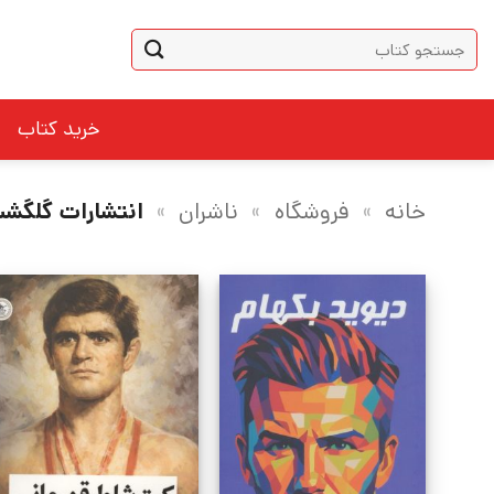
Ski
جستجو
t
برای:
conten
خرید کتاب
خانه
»
فروشگاه
»
ناشران
»
انتشارات گلگش