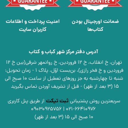
ضمانت اورجینال بودن
امنیت پرداخت و اطلاعات
کتاب‌ها
کاربران سایت
آدرس دفتر مرکز شهر کباب و کتاب
تهران، خ انقلاب، خ 12 فروردین، خ روانمهر شرقی(بین خ 12
فروردین و خ فخر رازی)، بن‌بست اوّل، پلاک 1 - زمان تحویل:
شنبه تا چهارشنبه به جز روزهای تعطیل از ساعت 10 صبح الی
15 (3 بعد از ظهر) - قبل از تشریف آوردن تماس بگیرید
سریعترین روش پشتیبانی
ثبت تیکت
از طریق پنل کاربری
021-66410976 | 09030925756
10 صبح الی 15 (3 بعد از ظهر)