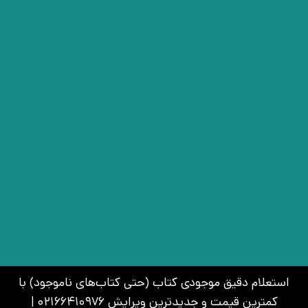
استعلام دقیق موجودی کتاب (حتی کتاب‌های ناموجود) با
کمترین قیمت و جدیدترین ویرایش 02166410976 |