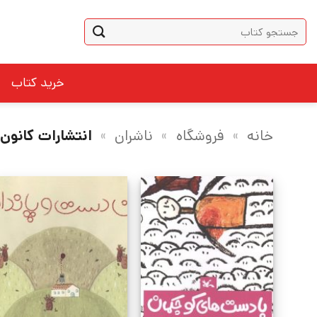
Ski
جستجو
t
برای:
conten
خرید کتاب
خانه
»
فروشگاه
»
ناشران
»
انتشارات کانون