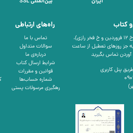
ایران
بین‌المللی SSL
و کتاب
راه‌های ارتباطی
تهران، خ انقلاب، خ 12 فروردین، خ روانمهر شرقی(بین خ 12 فروردین و خ فخر رازی)،
تماس با ما
چهارشنبه به جز روزهای تعطیل از ساعت
سوالات متداول
درباره‌ی ما
شرایط ارسال کتاب
ریق پنل کاربری
قوانین و مقررات
شماره حساب‌ها
ک
رهگیری مرسولات پستی