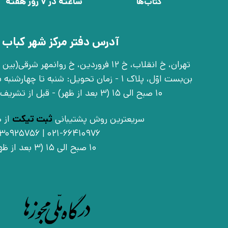
ساعته در 7 روز هفته
کتاب‌ها
آدرس دفتر مرکز شهر کباب 
بن‌بست اوّل، پلاک 1 - زمان تحویل: شنبه تا 
10 صبح الی 15 (3 بعد از ظهر) - قبل از تشریف آوردن تماس بگیرید
سریعترین روش پشتیبانی
ثبت تیکت
از ط
021-66410976 | 09030925756
10 صبح الی 15 (3 بعد از ظهر)