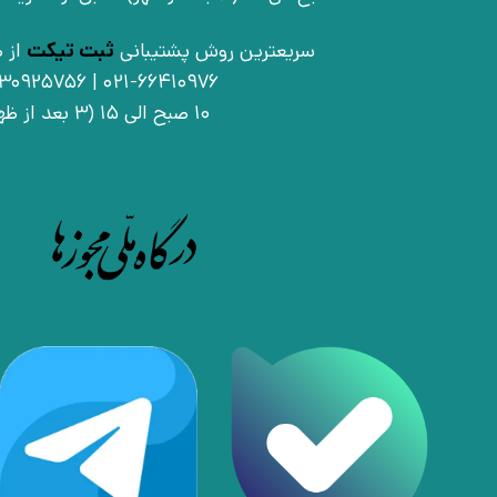
سریعترین روش پشتیبانی
ثبت تیکت
از ط
021-66410976 | 09030925756
10 صبح الی 15 (3 بعد از ظهر)