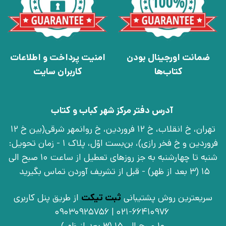
ضمانت اورجینال بودن
امنیت پرداخت و اطلاعات
کتاب‌ها
کاربران سایت
آدرس دفتر مرکز شهر کباب و کتاب
تهران، خ انقلاب، خ 12 فروردین، خ روانمهر شرقی(بین خ 12
فروردین و خ فخر رازی)، بن‌بست اوّل، پلاک 1 - زمان تحویل:
شنبه تا چهارشنبه به جز روزهای تعطیل از ساعت 10 صبح الی
15 (3 بعد از ظهر) - قبل از تشریف آوردن تماس بگیرید
سریعترین روش پشتیبانی
ثبت تیکت
از طریق پنل کاربری
021-66410976 | 09030925756
10 صبح الی 15 (3 بعد از ظهر)