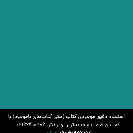
استعلام دقیق موجودی کتاب (حتی کتاب‌های ناموجود) با
کمترین قیمت و جدیدترین ویرایش 02166410976 |