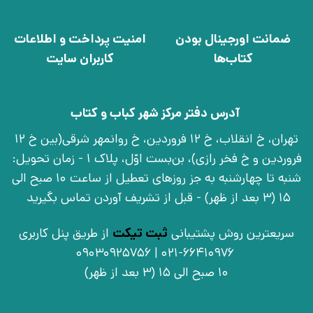
ضمانت اورجینال بودن
امنیت پرداخت و اطلاعات
کتاب‌ها
کاربران سایت
آدرس دفتر مرکز شهر کباب و کتاب
تهران، خ انقلاب، خ 12 فروردین، خ روانمهر شرقی(بین خ 12
فروردین و خ فخر رازی)، بن‌بست اوّل، پلاک 1 - زمان تحویل:
شنبه تا چهارشنبه به جز روزهای تعطیل از ساعت 10 صبح الی
15 (3 بعد از ظهر) - قبل از تشریف آوردن تماس بگیرید
سریعترین روش پشتیبانی
ثبت تیکت
از طریق پنل کاربری
021-66410976 | 09030925756
10 صبح الی 15 (3 بعد از ظهر)