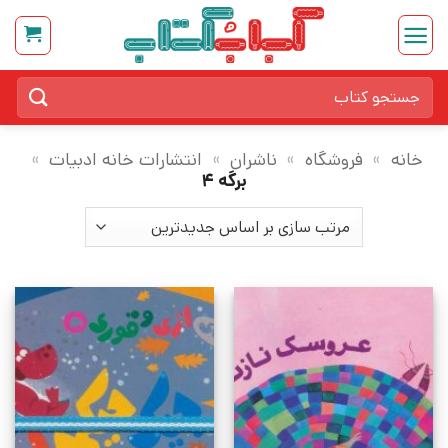
Ski
t
conten
جستجو
برای:
خانه
»
فروشگاه
»
ناشران
»
انتشارات خانه ادبیات
»
برگه 4