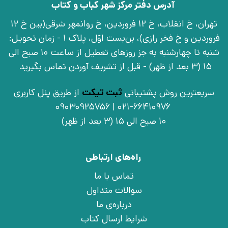
آدرس دفتر مرکز شهر کباب و کتاب
تهران، خ انقلاب، خ 12 فروردین، خ روانمهر شرقی(بین خ 12
فروردین و خ فخر رازی)، بن‌بست اوّل، پلاک 1 - زمان تحویل:
شنبه تا چهارشنبه به جز روزهای تعطیل از ساعت 10 صبح الی
15 (3 بعد از ظهر) - قبل از تشریف آوردن تماس بگیرید
سریعترین روش پشتیبانی
ثبت تیکت
از طریق پنل کاربری
021-66410976 | 09030925756
10 صبح الی 15 (3 بعد از ظهر)
راه‌های ارتباطی
تماس با ما
سوالات متداول
درباره‌ی ما
شرایط ارسال کتاب