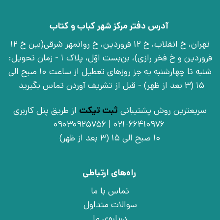
آدرس دفتر مرکز شهر کباب و کتاب
تهران، خ انقلاب، خ 12 فروردین، خ روانمهر شرقی(بین خ 12
فروردین و خ فخر رازی)، بن‌بست اوّل، پلاک 1 - زمان تحویل:
شنبه تا چهارشنبه به جز روزهای تعطیل از ساعت 10 صبح الی
15 (3 بعد از ظهر) - قبل از تشریف آوردن تماس بگیرید
سریعترین روش پشتیبانی
ثبت تیکت
از طریق پنل کاربری
021-66410976 | 09030925756
10 صبح الی 15 (3 بعد از ظهر)
راه‌های ارتباطی
تماس با ما
سوالات متداول
درباره‌ی ما